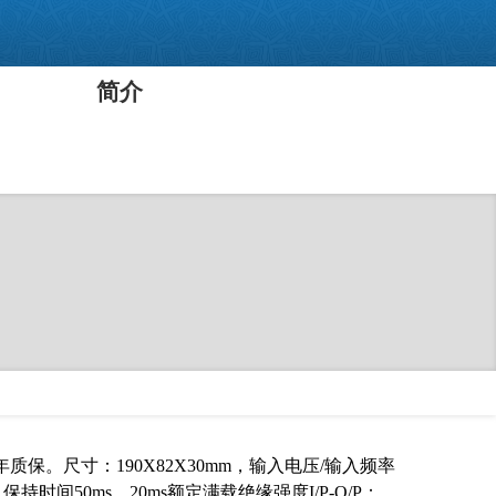
简介
。尺寸：190X82X30mm，输入电压/输入频率
保持时间50ms，20ms额定满载绝缘强度I/P-O/P：