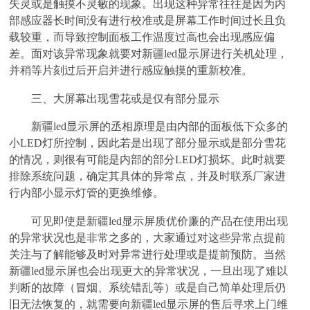
失灵或是触摸不灵敏的现象。出现这种异常往往是因为内
部感应器长时间没有进行校准或是屏幕工作时间过长且负
载较重，而导致控制面板工作温度过高也会出现感应偏
差。面对该异常现象就要对新疆led显示屏进行关机处理，
并稍等片刻过后开启并进行感应触摸的重新校准。
三、大屏幕出现雪花或是仅有部分显示
新疆led显示屏的丞相原理是由内部的面板低下众多的
小LED灯所控制，因此若是出现了部分显示或是部分雪花
的情况，则很有可能是内部的部分LED灯损坏。此时就要
排除系统问题，确定其具体的异常点，并及时联系厂家进
行内部小显示灯管的更换维修。
可见即使是新疆led显示屏质优价廉的产品在使用出现
的异常状况也是非常之多的，大家通过对这些异常点提前
关注与了解能够及时对异常进行处理或是提前预防。当然
新疆led显示屏也会出现更大的异常状况，一旦出现了难以
判断的故障（冒烟、系统错乱等）或是自己简单处理后仍
旧无法恢复的，就需要向新疆led显示屏的售后寻求上门维